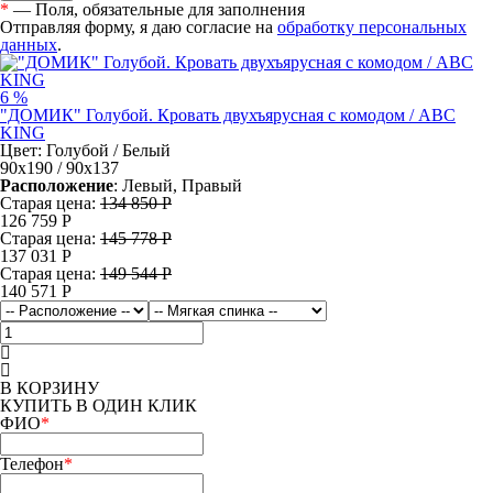
*
— Поля, обязательные для заполнения
Отправляя форму, я даю согласие на
обработку персональных
данных
.
6 %
"ДОМИК" Голубой. Кровать двухъярусная с комодом / ABC
KING
Цвет: Голубой / Белый
90х190 / 90х137
Расположение
: Левый, Правый
Старая цена:
134 850 Р
126 759
Р
Старая цена:
145 778 Р
137 031
Р
Старая цена:
149 544 Р
140 571
Р
В КОРЗИНУ
КУПИТЬ В ОДИН КЛИК
ФИО
*
Телефон
*