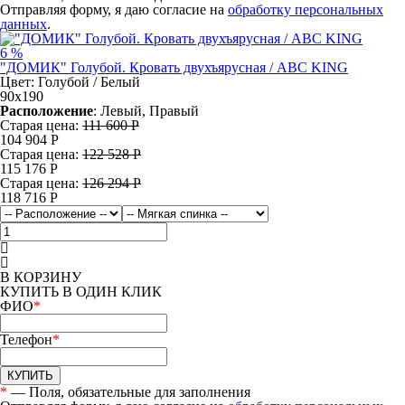
Отправляя форму, я даю согласие на
обработку персональных
данных
.
6 %
"ДОМИК" Голубой. Кровать двухъярусная / ABC KING
Цвет: Голубой / Белый
90х190
Расположение
: Левый, Правый
Старая цена:
111 600 Р
104 904
Р
Старая цена:
122 528 Р
115 176
Р
Старая цена:
126 294 Р
118 716
Р
В КОРЗИНУ
КУПИТЬ В ОДИН КЛИК
ФИО
*
Телефон
*
КУПИТЬ
*
— Поля, обязательные для заполнения