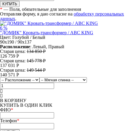
КУПИТЬ
*
— Поля, обязательные для заполнения
Отправляя форму, я даю согласие на
обработку персональных
данных
.
6 %
"ДОМИК" Кровать-трансформер / ABC KING
Цвет: Голубой / Белый
90х190 / 90х137
Расположение
: Левый, Правый
Старая цена:
134 850 Р
126 759
Р
Старая цена:
145 778 Р
137 031
Р
Старая цена:
149 544 Р
140 571
Р
В КОРЗИНУ
КУПИТЬ В ОДИН КЛИК
ФИО
*
Телефон
*