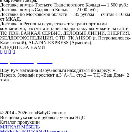
в карточке товара.
Доставка внутрь Третьего Транспортного Кольца —
1 500 руб.;
Доставка внутрь Садового Кольца —
2 000 руб.;
Доставка по Московской области — 35 руб/км — считая с 16 км
от МКАД,
Доставка в Регионы осуществляется транспортными
компаниями, рассчитать тариф на доставку вы можете на сайте
ТК: ПЭК, БАЙКАЛ СЕРВИС, ДЕЛОВЫЕ ЛИНИИ, ЭНЕРГИЯ,
ЖЕЛДОРЭКСПЕДИЦИЯ, GTD, ТК АНКОР (г. Петропавловск-
Камчатский), ALADIN EXPRESS (Армения).
СЛЕДИТЕ ЗА НАМИ
BabyGnom.2017@mail.ru
Тел.:
8(495)518-28-28
,
8(916)507-30-61
Шоу-Рум магазина BabyGnom.ru находиться по адресу: м.
Перово, Зеленый проспект д.3"А«/11 стр.2 — ТЦ «Ваш Дом», 2
этаж.
© 2014 - 2026 гг. «BabyGnom.ru»
Все цены указаны в рублях с учетом НДС
Каталог продукции
МЯГКАЯ МЕБЕЛЬ
МЕБЕЛЬ ДЕТСКАЯ (Предметы)