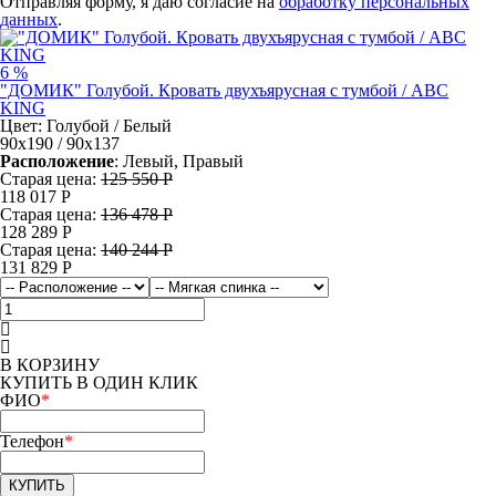
Отправляя форму, я даю согласие на
обработку персональных
данных
.
6 %
"ДОМИК" Голубой. Кровать двухъярусная с тумбой / ABC
KING
Цвет: Голубой / Белый
90х190 / 90х137
Расположение
: Левый, Правый
Старая цена:
125 550 Р
118 017
Р
Старая цена:
136 478 Р
128 289
Р
Старая цена:
140 244 Р
131 829
Р
В КОРЗИНУ
КУПИТЬ В ОДИН КЛИК
ФИО
*
Телефон
*
КУПИТЬ