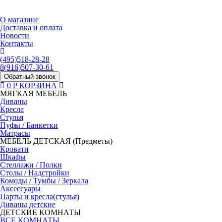
О магазине
Доставка и оплата
Новости
Контакты
(495)518-28-28
8(916)507-30-61
Обратный звонок
0 Р
КОРЗИНА
МЯГКАЯ МЕБЕЛЬ
Диваны
Кресла
Стулья
Пуфы / Банкетки
Матрасы
МЕБЕЛЬ ДЕТСКАЯ (Предметы)
Кровати
Шкафы
Стеллажи / Полки
Столы / Надстройки
Комоды / Тумбы / Зеркала
Аксессуары
Парты и кресла(стулья)
Диваны детские
ДЕТСКИЕ КОМНАТЫ
ВСЕ КОМНАТЫ