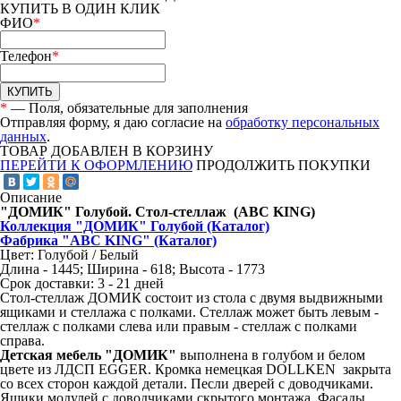
КУПИТЬ В ОДИН КЛИК
ФИО
*
Телефон
*
КУПИТЬ
*
— Поля, обязательные для заполнения
Отправляя форму, я даю согласие на
обработку персональных
данных
.
ТОВАР ДОБАВЛЕН В КОРЗИНУ
ПЕРЕЙТИ К ОФОРМЛЕНИЮ
ПРОДОЛЖИТЬ ПОКУПКИ
Описание
"ДОМИК" Голубой. Стол-стеллаж (ABC KING)
Коллекция "ДОМИК" Голубой (Каталог)
Фабрика "ABC KING" (Каталог)
Цвет: Голубой / Белый
Длина - 1445; Ширина - 618; Высота - 1773
Срок доставки: 3 - 21 дней
Стол-стеллаж ДОМИК состоит из стола с двумя выдвижными
ящиками и стеллажа с полками. Стеллаж может быть левым -
стеллаж с полками слева или правым - стеллаж с полками
справа.
Детская мебель "ДОМИК"
выполнена в голубом и белом
цвете из ЛДСП EGGER.
Кромка немецкая DOLLKEN закрыта
со всех сторон каждой детали. Песли дверей с доводчиками.
Ящики модулей с доводчиками скрытого монтажа. Фасады